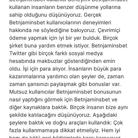
kullanan insanların benzer düşünme yollarına
sahip olduğunu düşünüyoruz. Gerçek
Betnjaminsbet kullanıcılarının deneyimleri
hakkında ne söylediğine bakıyoruz. Çevrimiçi
ödeme yapmak için iyi bir yer bulduk. Birçok
şirket buna yardım etmek istiyor. Betnjaminsbet
Twitter gibi birçok farklı sosyal medya
hesabında makbuzlar gösterdiğinden emin
oldu. İşi için para alıyor. İnsanların büyük para
kazanmalarına yardımcı olan şeyler de, zaman
zaman şansınızı paylaşmak gibi bonuslar var.
Mutsuz kullanıcılar Betnjaminsbet bonusunun
nasıl yaptığını görmek için Betnjaminsbet ve
diğer kaynaklara baktık. Birçok insanın bize aynı
şekilde katılacağını düşünüyoruz. Aşağıdaki
şeylere baktık ve doğru araçları kullandık: Çok
fazla kullanmamaya dikkat etmeliyiz. Hem iyi