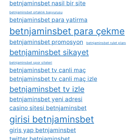
betnjaminsbet nasil bir site
betnjaminsbet ortaklık başvurusu
betnjaminsbet para yatirma
betnjaminsbet para çekme
betnjaminsbet promosyon
betnjaminsbet rulet planı
betnjaminsbet sikayet
betnjaminsbet spor siteleri
betnjaminsbet tv canli maç
betnjaminsbet tv canli maç izle
betnjaminsbet tv izle
betnjaminsbet yeni adresi
casino sitesi betnjaminsbet
girisi betnjaminsbet
giris yap betnjaminsbet
twitter betnjaminsbet