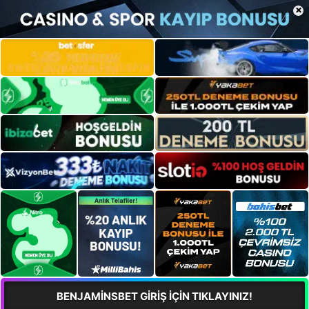
×
BENJAMİNSBET GİRİŞ İÇİN TIKLAYINIZ!