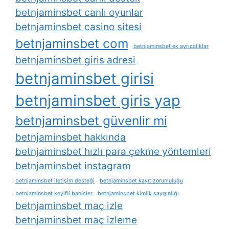
betnjaminsbet canlı oyunlar
betnjaminsbet casino sitesi
betnjaminsbet com
betnjaminsbet ek ayrıcalıklar
betnjaminsbet giris adresi
betnjaminsbet girisi
betnjaminsbet giris yap
betnjaminsbet güvenlir mi
betnjaminsbet hakkında
betnjaminsbet hızlı para çekme yöntemleri
betnjaminsbet instagram
betnjaminsbet i̇letişim desteği
betnjaminsbet kayıt zorunluluğu
betnjaminsbet keyifli bahisler
betnjaminsbet kimlik saygınlığı
betnjaminsbet maç izle
betnjaminsbet maç izleme