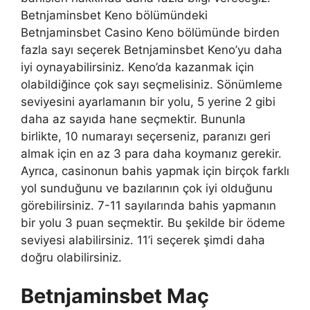
Betnjaminsbet Keno bölümündeki
Betnjaminsbet Casino Keno bölümünde birden
fazla sayı seçerek Betnjaminsbet Keno’yu daha
iyi oynayabilirsiniz. Keno’da kazanmak için
olabildiğince çok sayı seçmelisiniz. Sönümleme
seviyesini ayarlamanın bir yolu, 5 yerine 2 gibi
daha az sayıda hane seçmektir. Bununla
birlikte, 10 numarayı seçerseniz, paranızı geri
almak için en az 3 para daha koymanız gerekir.
Ayrıca, casinonun bahis yapmak için birçok farklı
yol sunduğunu ve bazılarının çok iyi olduğunu
görebilirsiniz. 7-11 sayılarında bahis yapmanın
bir yolu 3 puan seçmektir. Bu şekilde bir ödeme
seviyesi alabilirsiniz. 11’i seçerek şimdi daha
doğru olabilirsiniz.
Betnjaminsbet Maç