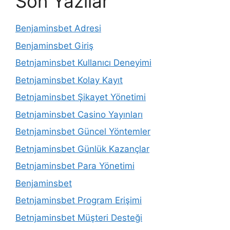
Son Yazılar
Benjaminsbet Adresi
Benjaminsbet Giriş
Betnjaminsbet Kullanıcı Deneyimi
Betnjaminsbet Kolay Kayıt
Betnjaminsbet Şikayet Yönetimi
Betnjaminsbet Casino Yayınları
Betnjaminsbet Güncel Yöntemler
Betnjaminsbet Günlük Kazançlar
Betnjaminsbet Para Yönetimi
Benjaminsbet
Betnjaminsbet Program Erişimi
Betnjaminsbet Müşteri Desteği