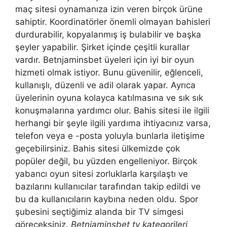
maç sitesi oynamanıza izin veren birçok ürüne
sahiptir. Koordinatörler önemli olmayan bahisleri
durdurabilir, kopyalanmış iş bulabilir ve başka
şeyler yapabilir. Şirket içinde çeşitli kurallar
vardır. Betnjaminsbet üyeleri için iyi bir oyun
hizmeti olmak istiyor. Bunu güvenilir, eğlenceli,
kullanışlı, düzenli ve adil olarak yapar. Ayrıca
üyelerinin oyuna kolayca katılmasına ve sık sık
konuşmalarına yardımcı olur. Bahis sitesi ile ilgili
herhangi bir şeyle ilgili yardıma ihtiyacınız varsa,
telefon veya e -posta yoluyla bunlarla iletişime
geçebilirsiniz. Bahis sitesi ülkemizde çok
popüler değil, bu yüzden engelleniyor. Birçok
yabancı oyun sitesi zorluklarla karşılaştı ve
bazılarını kullanıcılar tarafından takip edildi ve
bu da kullanıcıların kaybına neden oldu. Spor
şubesini seçtiğimiz alanda bir TV simgesi
göreceksiniz.
Betnjaminsbet tv kategorileri