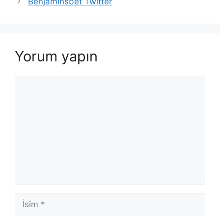
Benjaminsbet Twitter
Yorum yapın
Yorum
İsim