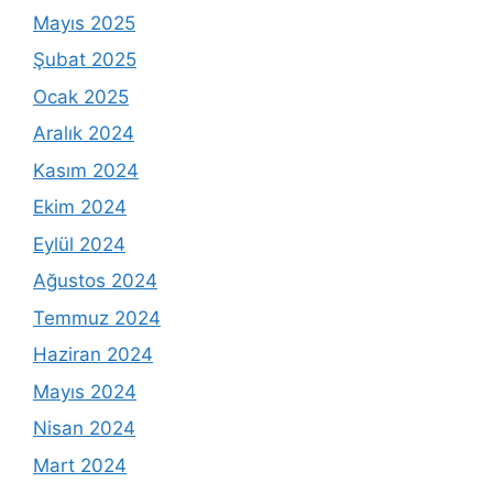
Mayıs 2025
Şubat 2025
Ocak 2025
Aralık 2024
Kasım 2024
Ekim 2024
Eylül 2024
Ağustos 2024
Temmuz 2024
Haziran 2024
Mayıs 2024
Nisan 2024
Mart 2024