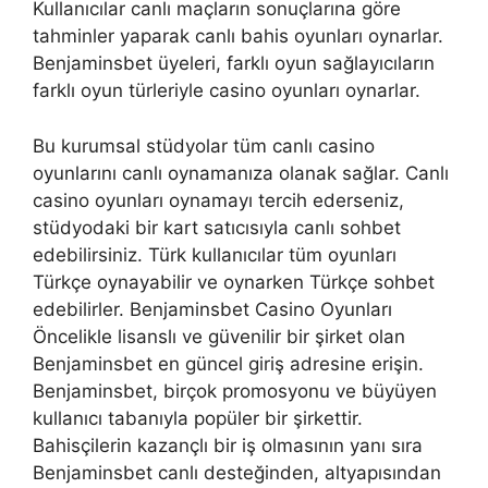
Kullanıcılar canlı maçların sonuçlarına göre
tahminler yaparak canlı bahis oyunları oynarlar.
Benjaminsbet üyeleri, farklı oyun sağlayıcıların
farklı oyun türleriyle casino oyunları oynarlar.
Bu kurumsal stüdyolar tüm canlı casino
oyunlarını canlı oynamanıza olanak sağlar. Canlı
casino oyunları oynamayı tercih ederseniz,
stüdyodaki bir kart satıcısıyla canlı sohbet
edebilirsiniz. Türk kullanıcılar tüm oyunları
Türkçe oynayabilir ve oynarken Türkçe sohbet
edebilirler. Benjaminsbet Casino Oyunları
Öncelikle lisanslı ve güvenilir bir şirket olan
Benjaminsbet en güncel giriş adresine erişin.
Benjaminsbet, birçok promosyonu ve büyüyen
kullanıcı tabanıyla popüler bir şirkettir.
Bahisçilerin kazançlı bir iş olmasının yanı sıra
Benjaminsbet canlı desteğinden, altyapısından