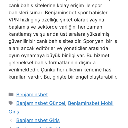
canlı bahis sitelerine kolay erişim ile spor
bahisleri sunar. Benjaminsbet spor bahisleri
VPN hızlı giriş özelliği, şirket olarak yayına
başlamış ve sektörde varlığını her zaman
kanıtlamış ve şu anda üst sıralara yükselmiş
güvenilir bir canlı bahis sitesidir. Spor yeni bir iş
alanı ancak editörler ve yöneticiler arasında
oyun oynamaya büyük bir ilgi var. Bu hizmet
geleneksel bahis formatlarının dışında
verilmektedir. Çünkü her ülkenin kendine has
kuralları vardır. Bu, girişte bir engel oluşturabilir.
Kategoriler
Benjaminsbet
Etiketler
Benjaminsbet Güncel
,
Benjaminsbet Mobil
Giriş
Benjaminsbet Giriş