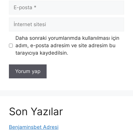
E-
posta
İnternet
sitesi
Daha sonraki yorumlarımda kullanılması için
adım, e-posta adresim ve site adresim bu
tarayıcıya kaydedilsin.
Son Yazılar
Benjaminsbet Adresi