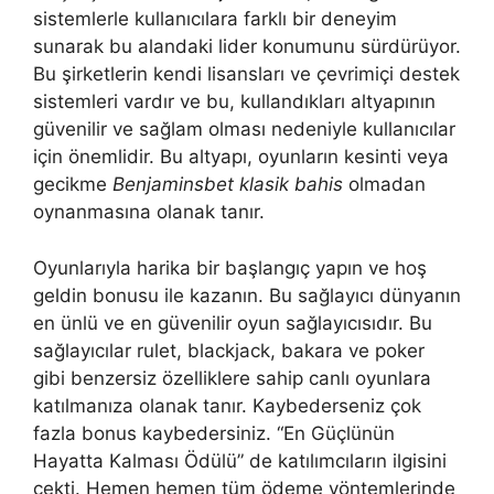
sistemlerle kullanıcılara farklı bir deneyim
sunarak bu alandaki lider konumunu sürdürüyor.
Bu şirketlerin kendi lisansları ve çevrimiçi destek
sistemleri vardır ve bu, kullandıkları altyapının
güvenilir ve sağlam olması nedeniyle kullanıcılar
için önemlidir. Bu altyapı, oyunların kesinti veya
gecikme
Benjaminsbet klasik bahis
olmadan
oynanmasına olanak tanır.
Oyunlarıyla harika bir başlangıç yapın ve hoş
geldin bonusu ile kazanın. Bu sağlayıcı dünyanın
en ünlü ve en güvenilir oyun sağlayıcısıdır. Bu
sağlayıcılar rulet, blackjack, bakara ve poker
gibi benzersiz özelliklere sahip canlı oyunlara
katılmanıza olanak tanır. Kaybederseniz çok
fazla bonus kaybedersiniz. “En Güçlünün
Hayatta Kalması Ödülü” de katılımcıların ilgisini
çekti. Hemen hemen tüm ödeme yöntemlerinde