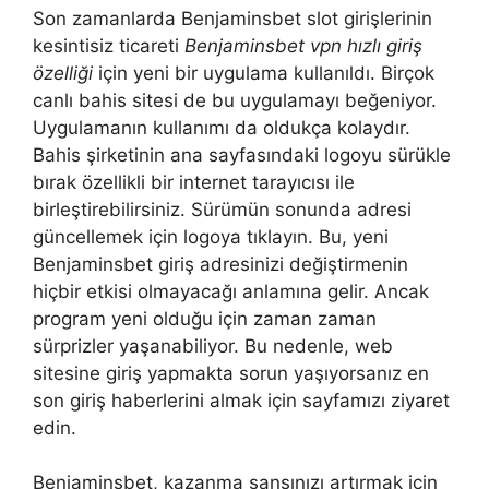
Son zamanlarda Benjaminsbet slot girişlerinin
kesintisiz ticareti
Benjaminsbet vpn hızlı giriş
özelliği
için yeni bir uygulama kullanıldı. Birçok
canlı bahis sitesi de bu uygulamayı beğeniyor.
Uygulamanın kullanımı da oldukça kolaydır.
Bahis şirketinin ana sayfasındaki logoyu sürükle
bırak özellikli bir internet tarayıcısı ile
birleştirebilirsiniz. Sürümün sonunda adresi
güncellemek için logoya tıklayın. Bu, yeni
Benjaminsbet giriş adresinizi değiştirmenin
hiçbir etkisi olmayacağı anlamına gelir. Ancak
program yeni olduğu için zaman zaman
sürprizler yaşanabiliyor. Bu nedenle, web
sitesine giriş yapmakta sorun yaşıyorsanız en
son giriş haberlerini almak için sayfamızı ziyaret
edin.
Benjaminsbet, kazanma şansınızı artırmak için