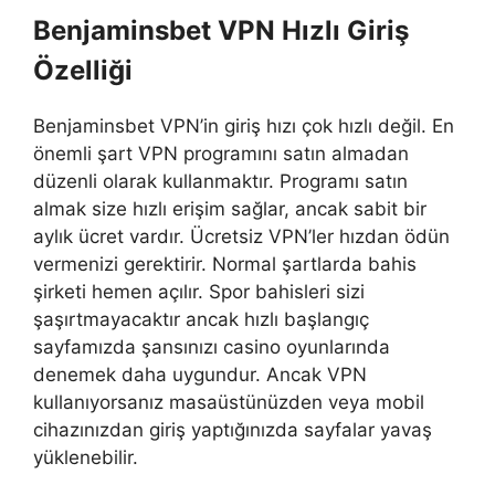
Benjaminsbet VPN Hızlı Giriş
Özelliği
Benjaminsbet VPN’in giriş hızı çok hızlı değil. En
önemli şart VPN programını satın almadan
düzenli olarak kullanmaktır. Programı satın
almak size hızlı erişim sağlar, ancak sabit bir
aylık ücret vardır. Ücretsiz VPN’ler hızdan ödün
vermenizi gerektirir. Normal şartlarda bahis
şirketi hemen açılır. Spor bahisleri sizi
şaşırtmayacaktır ancak hızlı başlangıç
sayfamızda şansınızı casino oyunlarında
denemek daha uygundur. Ancak VPN
kullanıyorsanız masaüstünüzden veya mobil
cihazınızdan giriş yaptığınızda sayfalar yavaş
yüklenebilir.