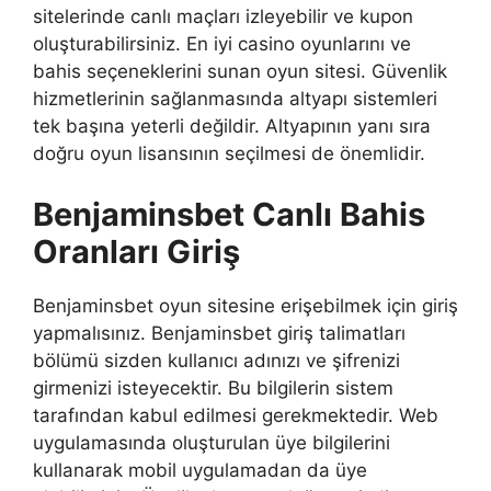
sitelerinde canlı maçları izleyebilir ve kupon
oluşturabilirsiniz. En iyi casino oyunlarını ve
bahis seçeneklerini sunan oyun sitesi. Güvenlik
hizmetlerinin sağlanmasında altyapı sistemleri
tek başına yeterli değildir. Altyapının yanı sıra
doğru oyun lisansının seçilmesi de önemlidir.
Benjaminsbet Canlı Bahis
Oranları Giriş
Benjaminsbet oyun sitesine erişebilmek için giriş
yapmalısınız. Benjaminsbet giriş talimatları
bölümü sizden kullanıcı adınızı ve şifrenizi
girmenizi isteyecektir. Bu bilgilerin sistem
tarafından kabul edilmesi gerekmektedir. Web
uygulamasında oluşturulan üye bilgilerini
kullanarak mobil uygulamadan da üye