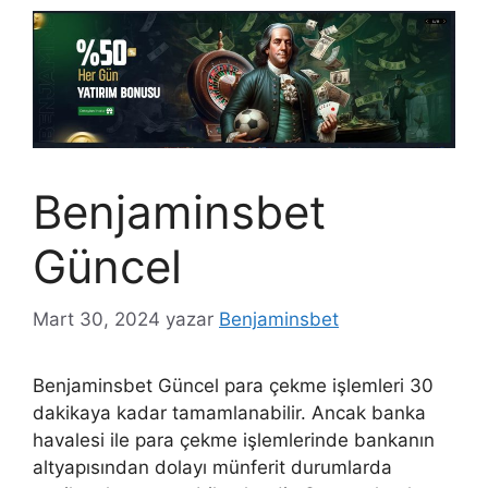
Benjaminsbet
Güncel
Mart 30, 2024
yazar
Benjaminsbet
Benjaminsbet Güncel para çekme işlemleri 30
dakikaya kadar tamamlanabilir. Ancak banka
havalesi ile para çekme işlemlerinde bankanın
altyapısından dolayı münferit durumlarda