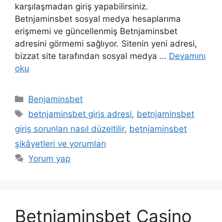
karşılaşmadan giriş yapabilirsiniz.
Betnjaminsbet sosyal medya hesaplarıma
erişmemi ve güncellenmiş Betnjaminsbet
adresini görmemi sağlıyor. Sitenin yeni adresi,
bizzat site tarafından sosyal medya …
Devamını
oku
Kategoriler
Benjaminsbet
Etiketler
betnjaminsbet giris adresi
,
betnjaminsbet
giriş sorunları nasıl düzeltilir
,
betnjaminsbet
şikâyetleri ve yorumları
Yorum yap
Betnjaminsbet Casino