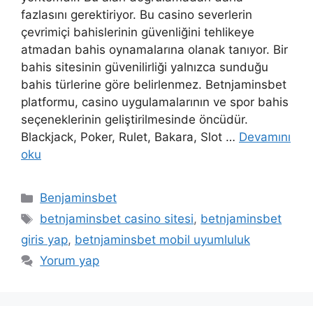
fazlasını gerektiriyor. Bu casino severlerin
çevrimiçi bahislerinin güvenliğini tehlikeye
atmadan bahis oynamalarına olanak tanıyor. Bir
bahis sitesinin güvenilirliği yalnızca sunduğu
bahis türlerine göre belirlenmez. Betnjaminsbet
platformu, casino uygulamalarının ve spor bahis
seçeneklerinin geliştirilmesinde öncüdür.
Blackjack, Poker, Rulet, Bakara, Slot …
Devamını
oku
Kategoriler
Benjaminsbet
Etiketler
betnjaminsbet casino sitesi
,
betnjaminsbet
giris yap
,
betnjaminsbet mobil uyumluluk
Yorum yap