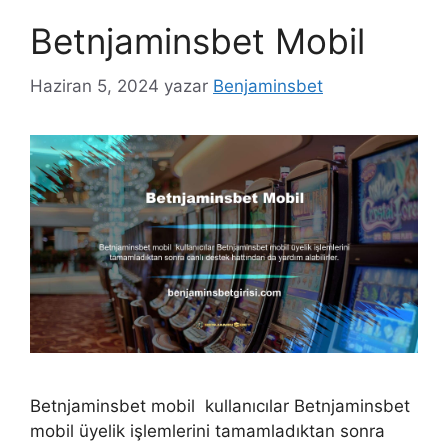
Betnjaminsbet Mobil
Haziran 5, 2024
yazar
Benjaminsbet
Betnjaminsbet mobil kullanıcılar Betnjaminsbet
mobil üyelik işlemlerini tamamladıktan sonra