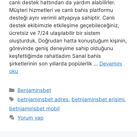
canlı destek hattından da yardım alabilirler.
Müşteri hizmetleri ve canlı bahis platformu
desteği aynı verimli altyapıya sahiptir. Canlı
destek ekibimizle etkileşime geçebileceğiniz,
ücretsiz ve 7/24 ulaşılabilir bir sistem
oluşturduk. Doğrudan hatta konuştuğum kişinin,
görevinde geniş deneyime sahip olduğunu
keşfettiğimde rahatladım Sanal bahis
şirketlerinin son yıllarda popülerlik …
Devamını
oku
Kategoriler
Benjaminsbet
Etiketler
betnjaminsbet adres
,
betnjaminsbet erişimi
,
betnjaminsbet mobil
Yorum yap