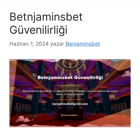
Betnjaminsbet
Güvenilirliği
Haziran 1, 2024
yazar
Benjaminsbet