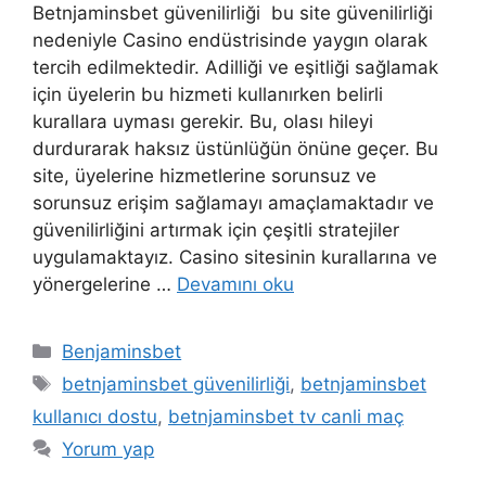
Betnjaminsbet güvenilirliği bu site güvenilirliği
nedeniyle Casino endüstrisinde yaygın olarak
tercih edilmektedir. Adilliği ve eşitliği sağlamak
için üyelerin bu hizmeti kullanırken belirli
kurallara uyması gerekir. Bu, olası hileyi
durdurarak haksız üstünlüğün önüne geçer. Bu
site, üyelerine hizmetlerine sorunsuz ve
sorunsuz erişim sağlamayı amaçlamaktadır ve
güvenilirliğini artırmak için çeşitli stratejiler
uygulamaktayız. Casino sitesinin kurallarına ve
yönergelerine …
Devamını oku
Kategoriler
Benjaminsbet
Etiketler
betnjaminsbet güvenilirliği
,
betnjaminsbet
kullanıcı dostu
,
betnjaminsbet tv canli maç
Yorum yap