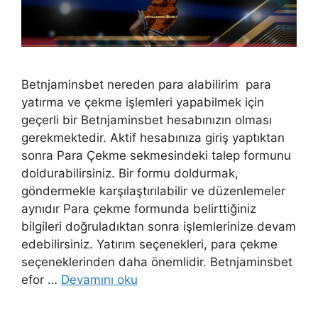
Betnjaminsbet nereden para alabilirim para
yatırma ve çekme işlemleri yapabilmek için
geçerli bir Betnjaminsbet hesabınızın olması
gerekmektedir. Aktif hesabınıza giriş yaptıktan
sonra Para Çekme sekmesindeki talep formunu
doldurabilirsiniz. Bir formu doldurmak,
göndermekle karşılaştırılabilir ve düzenlemeler
aynıdır Para çekme formunda belirttiğiniz
bilgileri doğruladıktan sonra işlemlerinize devam
edebilirsiniz. Yatırım seçenekleri, para çekme
seçeneklerinden daha önemlidir. Betnjaminsbet
efor …
Devamını oku