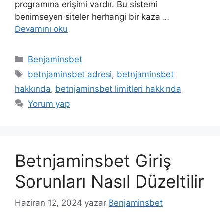
programına erişimi vardır. Bu sistemi
benimseyen siteler herhangi bir kaza …
Devamını oku
Kategoriler
Benjaminsbet
Etiketler
betnjaminsbet adresi
,
betnjaminsbet
hakkında
,
betnjaminsbet limitleri hakkında
Yorum yap
Betnjaminsbet Giriş
Sorunları Nasıl Düzeltilir
Haziran 12, 2024
yazar
Benjaminsbet