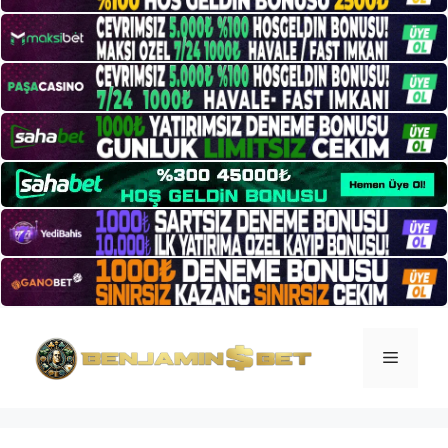
İçeriğe
atla
Menü