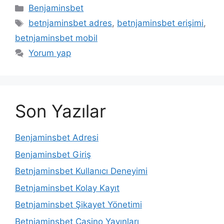
Kategoriler
Benjaminsbet
Etiketler
betnjaminsbet adres
,
betnjaminsbet erişimi
,
betnjaminsbet mobil
Yorum yap
Son Yazılar
Benjaminsbet Adresi
Benjaminsbet Giriş
Betnjaminsbet Kullanıcı Deneyimi
Betnjaminsbet Kolay Kayıt
Betnjaminsbet Şikayet Yönetimi
Betnjaminsbet Casino Yayınları