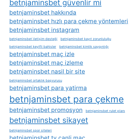
betnjaminsbet güvenlir mi
betnjaminsbet hakkında
betnjaminsbet hızlı para çekme yöntemleri
betnjaminsbet instagram
betnjaminsbet i̇letişim desteği
betnjaminsbet kayıt zorunluluğu
betnjaminsbet keyifli bahisler
betnjaminsbet kimlik saygınlığı
betnjaminsbet maç izle
betnjaminsbet maç izleme
betnjaminsbet nasil bir site
betnjaminsbet ortaklık başvurusu
betnjaminsbet para yatirma
betnjaminsbet para çekme
betnjaminsbet promosyon
betnjaminsbet rulet planı
betnjaminsbet sikayet
betnjaminsbet spor siteleri
betnjaminsbet tv canli maç