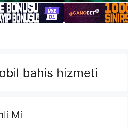
bil bahis hizmeti
li Mi