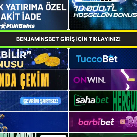
BENJAMİNSBET GİRİŞ İÇİN TIKLAYINIZ!