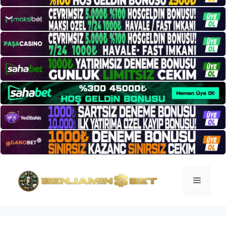
İçeriğe
atla
Menü