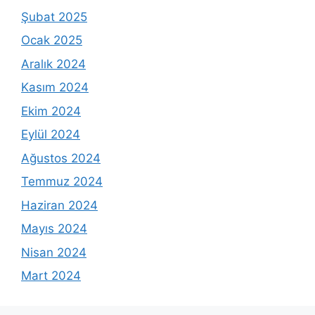
Şubat 2025
Ocak 2025
Aralık 2024
Kasım 2024
Ekim 2024
Eylül 2024
Ağustos 2024
Temmuz 2024
Haziran 2024
Mayıs 2024
Nisan 2024
Mart 2024