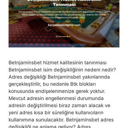
Betnjaminsbet hizmet kalitesinin tanınması
Betnjaminsbet isim değişikliğinin nedeni nedir?
Adres değişikliği Betnjaminsbet yakınlarında
gerçekleştirilir, bu nedenle Btk blokları
konusunda endişelenmenize gerek yoktur.
Mevcut adresin engellenmesi durumunda
adresin değiştirilmesi biraz zaman alacak ve
yeni adres kısa bir süreliğine kullanıcıların
kullanımına sunulacaktır. Betnjaminsbet adres
değişikliği ne anlama geliyor? Adres