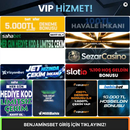
×
BENJAMİNSBET GİRİŞ İÇİN TIKLAYINIZ!