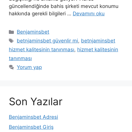
güncellendiğinde bahis şirketi mevcut konumu
hakkında gerekli bilgileri …
Devamını oku
Kategoriler
Benjaminsbet
Etiketler
betnjaminsbet güvenlir mi
,
betnjaminsbet
hizmet kalitesinin tanınması
,
hizmet kalitesinin
tanınması
Yorum yap
Son Yazılar
Benjaminsbet Adresi
Benjaminsbet Giriş