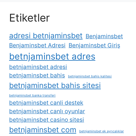
Etiketler
adresi betnjaminsbet
Benjaminsbet
Benjaminsbet Adresi
Benjaminsbet Giriş
betnjaminsbet adres
betnjaminsbet adresi
betnjaminsbet bahis
betnjaminsbet bahis kalitesi
betnjaminsbet bahis sitesi
betnjaminsbet banka transferi
betnjaminsbet canli destek
betnjaminsbet canlı oyunlar
betnjaminsbet casino sitesi
betnjaminsbet com
betnjaminsbet ek ayrıcalıklar