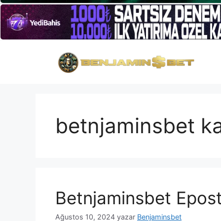
İçeriğe
atla
betnjaminsbet kay
Betnjaminsbet Epos
Ağustos 10, 2024
yazar
Benjaminsbet