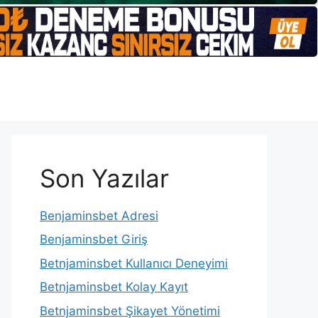
Son Yazılar
Benjaminsbet Adresi
Benjaminsbet Giriş
Betnjaminsbet Kullanıcı Deneyimi
Betnjaminsbet Kolay Kayıt
Betnjaminsbet Şikayet Yönetimi